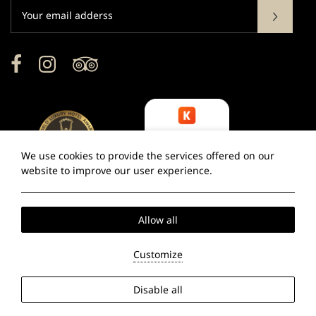
Subscribe
Facebook
Instagram
TripAdvisor
We use cookies to provide the services offered on our
website to improve our user experience.
Allow all
2026 @ .
NOTIFICATION NUMBER: 1113626.
GCN:
129196301000.
Customize
Hotel website
by: HOTELWIZE
Local Time:
09:38
Disable all