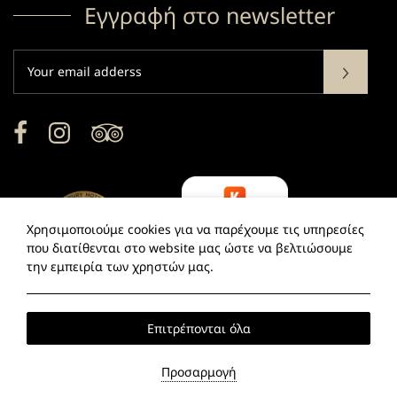
Εγγραφή στο newsletter
Subscribe
Facebook
Instagram
TripAdvisor
Χρησιμοποιούμε cookies για να παρέχουμε τις υπηρεσίες
που διατίθενται στο website μας ώστε να βελτιώσουμε
την εμπειρία των χρηστών μας.
Επιτρέπονται όλα
2026 @ Las Hotel.
ΑΡ.ΓΝΩΣΤΟΠΟΙΗΣΗΣ: 1113626.
ΓΕΜΗ:
129196301000.
Προσαρμογή
Hotel website
by: HOTELWIZE