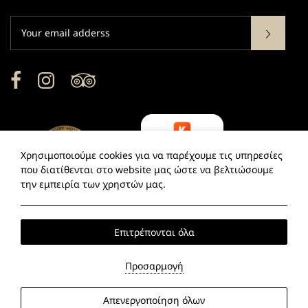
Subscribe
Facebook
Instagram
TripAdvisor
Χρησιμοποιούμε cookies για να παρέχουμε τις υπηρεσίες
που διατίθενται στο website μας ώστε να βελτιώσουμε
την εμπειρία των χρηστών μας.
Επιτρέπονται όλα
2026 @ Las Hotel.
ΑΡ.ΓΝΩΣΤΟΠΟΙΗΣΗΣ: 1113626.
ΓΕΜΗ:
129196301000.
Προσαρμογή
Hotel website
by: HOTELWIZE
Local Time:
13:19
Απενεργοποίηση όλων